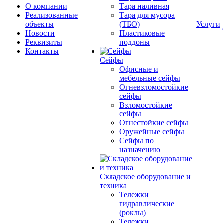
О компании
Тара наливная
Реализованные
Тара для мусора
объекты
(ТБО)
Услуги
Новости
Пластиковые
Реквизиты
поддоны
Контакты
Сейфы
Офисные и
мебельные сейфы
Огневзломостойкие
сейфы
Взломостойкие
сейфы
Огнестойкие сейфы
Оружейные сейфы
Сейфы по
назначению
Складское оборудование и
техника
Тележки
гидравлические
(роклы)
Тележки