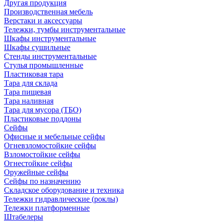
Другая продукция
Производственная мебель
Верстаки и аксессуары
Тележки, тумбы инструментальные
Шкафы инструментальные
Шкафы сушильные
Стенды инструментальные
Cтулья промышленные
Пластиковая тара
Тара для склада
Тара пищевая
Тара наливная
Тара для мусора (ТБО)
Пластиковые поддоны
Сейфы
Офисные и мебельные сейфы
Огневзломостойкие сейфы
Взломостойкие сейфы
Огнестойкие сейфы
Оружейные сейфы
Сейфы по назначению
Складское оборудование и техника
Тележки гидравлические (роклы)
Тележки платформенные
Штабелеры