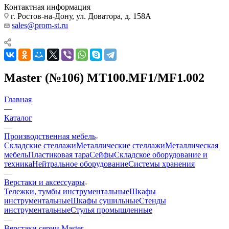
Контактная информация
г. Ростов-на-Дону, ул. Доватора, д. 158А
sales@prom-st.ru
Master (№106) MT100.MF1/MF1.002
Главная
—
Каталог
—
Производственная мебель
Складские стеллажи
Металлические стеллажи
Металлическая
мебель
Пластиковая тара
Сейфы
Складское оборудование и
техника
Нейтральное оборудование
Системы хранения
—
Верстаки и аксессуары
Тележки, тумбы инструментальные
Шкафы
инструментальные
Шкафы сушильные
Стенды
инструментальные
Cтулья промышленные
—
Верстаки серии Master